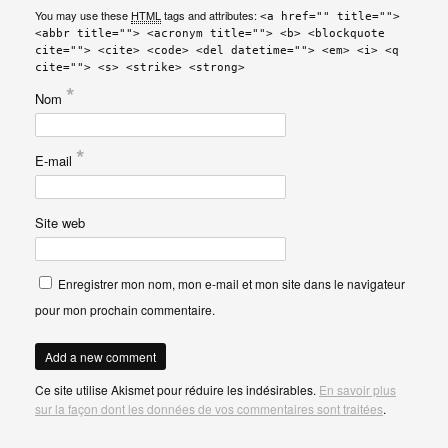
You may use these
HTML
tags and attributes:
<a href="" title="">
<abbr title=""> <acronym title=""> <b> <blockquote
cite=""> <cite> <code> <del datetime=""> <em> <i> <q
cite=""> <s> <strike> <strong>
*
Nom
*
E-mail
Site web
Enregistrer mon nom, mon e-mail et mon site dans le navigateur
pour mon prochain commentaire.
Ce site utilise Akismet pour réduire les indésirables.
En savoir plus
sur la façon dont les données de vos commentaires sont traitées
.