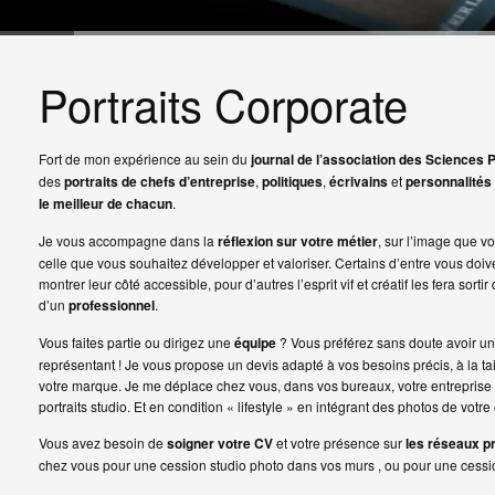
Portraits Corporate
Fort de mon expérience au sein du
journal de l’association des Sciences 
des
portraits
de
chefs d’entreprise
,
politiques
,
écrivains
et
personnalités
le meilleur de chacun
.
Je vous accompagne dans la
réflexion sur votre métier
, sur l’image que vo
celle que vous souhaitez développer et valoriser. Certains d’entre vous doive
montrer leur côté accessible, pour d’autres l’esprit vif et créatif les fera sorti
d’un
professionnel
.
Vous faites partie ou dirigez une
équipe
? Vous préférez sans doute avoir u
représentant ! Je vous propose un devis adapté à vos besoins précis, à la ta
votre marque. Je me déplace chez vous, dans vos bureaux, votre entreprise 
portraits studio. Et en condition « lifestyle » en intégrant des photos de votr
Vous avez besoin de
soigner votre CV
et votre présence sur
les réseaux p
chez vous pour une cession studio photo dans vos murs , ou pour une cession