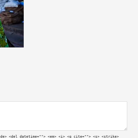
ode> <del datetime=""> <em> <i> <q cite=""> <s> <strike>