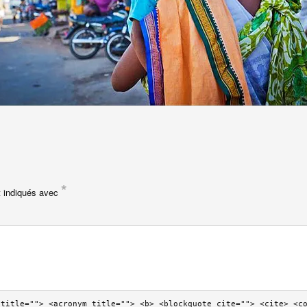
*
t indiqués avec
 title=""> <acronym title=""> <b> <blockquote cite=""> <cite> <c