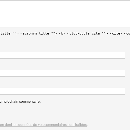
 title=""> <acronym title=""> <b> <blockquote cite=""> <cite> <c
mon prochain commentaire.
açon dont les données de vos commentaires sont traitées
.