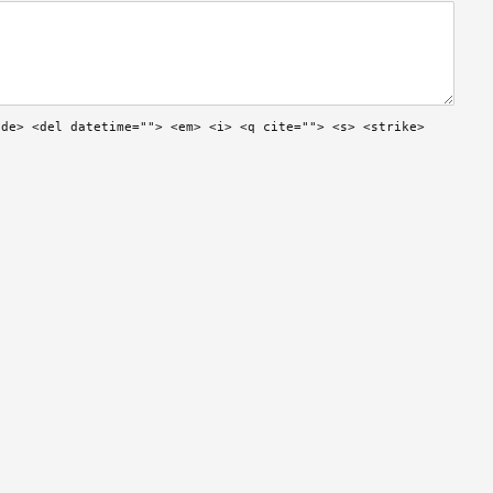
ode> <del datetime=""> <em> <i> <q cite=""> <s> <strike>