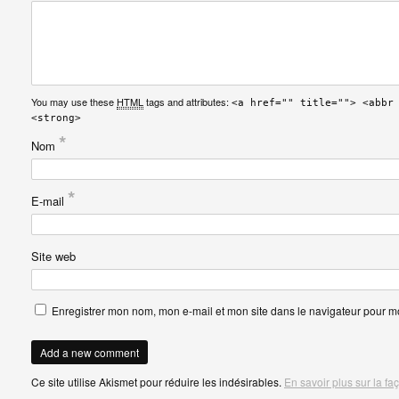
You may use these
HTML
tags and attributes:
<a href="" title=""> <abbr
<strong>
*
Nom
*
E-mail
Site web
Enregistrer mon nom, mon e-mail et mon site dans le navigateur pour 
Ce site utilise Akismet pour réduire les indésirables.
En savoir plus sur la f