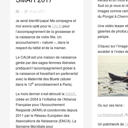
Sud où je vous ai 
images comme celle
/
19 juin 2017
du Pongal à Chenn
Je serai bientôt papa! Ma compagne et
Une vidéo teaser et
moi avons opté pour le
CALM
pour
galeries de photos p
l’accompagnement de la grossesse et
périple.
la naissance de notre fille. Un
accouchement « naturel », dans le
Cliquez sur l’imag
respect du bébé et de la maman.
accéder à l’index de
Le CALM est une maison de naissance
gérée par des sages-femmes libérales
pratiquant l’accompagnement global à
la naissance et travaillant en partenariat
avec la Maternité des Bluets (située
e
dans le 12
arrondissement à Paris).
Le mois dernier s’est déroulé la
SMAR
,
créée en 2004 à l’initiative de l’Alliance
Française pour l’Accouchement
Ou sur ces liens :
Respecté (AFAR) et coordonnée depuis
Le Kalarippayatt
, l
2011 par le Réseau Européen des
Associations de Naissance (ENCA). La
Un patchwork de
l’
Semaine Mondiale pour