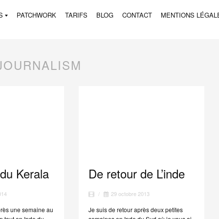
S
PATCHWORK
TARIFS
BLOG
CONTACT
MENTIONS LÉGAL
JOURNALISM
 du Kerala
De retour de L’inde
014
/
29 octobre 2013
après une semaine au
Je suis de retour après deux petites
n tout en Inde du
semaines en Inde du Sud où je vous ai