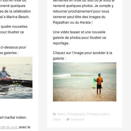
ramené quelques
ramené quelques photos. Je compte y
s de la célébration
retourner prochainement pour vous
ai’s Marina Beach.
ramener peut être des images du
Rajasthan ou du Kerala !
 quatre nouvelles
our illustrer ce
Une vidéo teaser et une nouvelle
galerie de photos pour illustrer ce
reportage.
e ci-dessous pour
s galeries :
Cliquez sur l’image pour accéder à la
galerie :
News
,
Photography
,
Photojournalism
,
’art martial indien.
Video
/
Comment
Inde du sud
, avec le