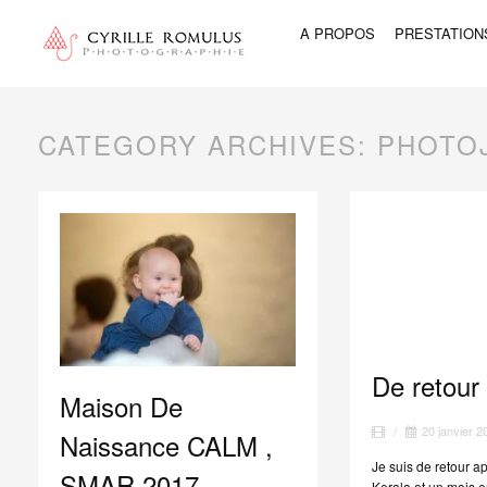
A PROPOS
PRESTATION
CATEGORY ARCHIVES:
PHOTO
De retour
Maison De
/
20 janvier 2
Naissance CALM ,
Je suis de retour 
SMAR 2017
Kerala et un mois e