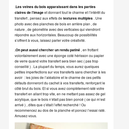
.
Les veines du bois apparaissant dans les parties
claires de l’image
et donnant tout le charme et l’intérêt du
transfert , pensez aux effets de
textures multiples
. Une
photo avec des planches de bois en arrière plan , de
nature , de géométrie avec des verticales qui viendront
répondre aux horizontales. Beaucoup de possibilités
s’offrent à vous, laissez parler votre créativité.
.On peut aussi chercher un rendu patiné
, en frottant
volontairement avec une éponge coté hérisson ou papier
de verre quand votre transfert sera bien sec ( pas trop
conseillé ) . La plupart du temps, vous aurez quelques
petites imperfections sur vos transferts sans chercher à les
avoir : les joies de l’aléatoire et le charme de ces petits
défauts donneront du cachet à vos transferts, renforçant le
côté brut du bois. Et si vous avez complètement raté votre
transfert en allant trop vite, en ne mettant pas assez de gel
acrylique, que le bois n’était pas bien poncé ( ce qui m’est
arrivé ) , dîtes que c’était l’effet recherché ! Ou
recommencez au dos de la planche et poncez l’essai raté.
Amusez-vous.