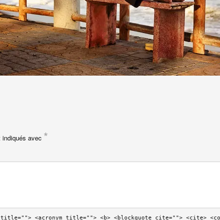
*
t indiqués avec
 title=""> <acronym title=""> <b> <blockquote cite=""> <cite> <c