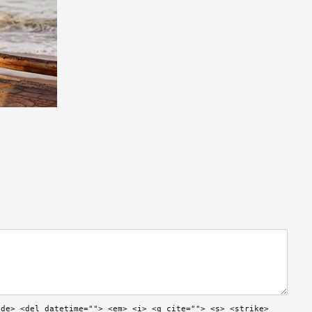
ode> <del datetime=""> <em> <i> <q cite=""> <s> <strike>