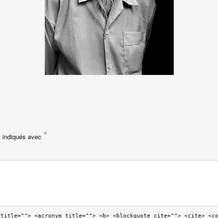
*
t indiqués avec
 title=""> <acronym title=""> <b> <blockquote cite=""> <cite> <c