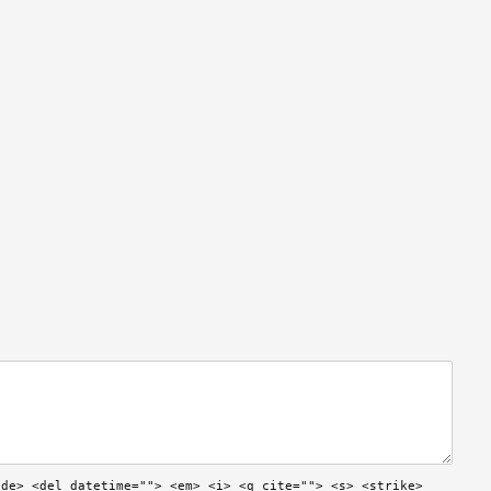
ode> <del datetime=""> <em> <i> <q cite=""> <s> <strike>