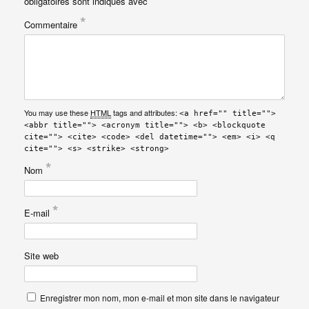
obligatoires sont indiqués avec
*
Commentaire
You may use these
HTML
tags and attributes:
<a href="" title="">
<abbr title=""> <acronym title=""> <b> <blockquote
cite=""> <cite> <code> <del datetime=""> <em> <i> <q
cite=""> <s> <strike> <strong>
*
Nom
*
E-mail
Site web
Enregistrer mon nom, mon e-mail et mon site dans le navigateur