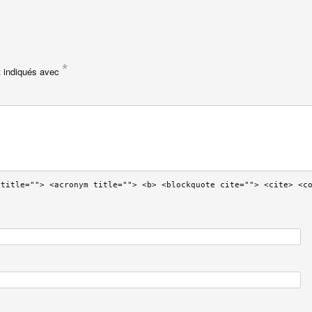
*
t indiqués avec
 title=""> <acronym title=""> <b> <blockquote cite=""> <cite> <c