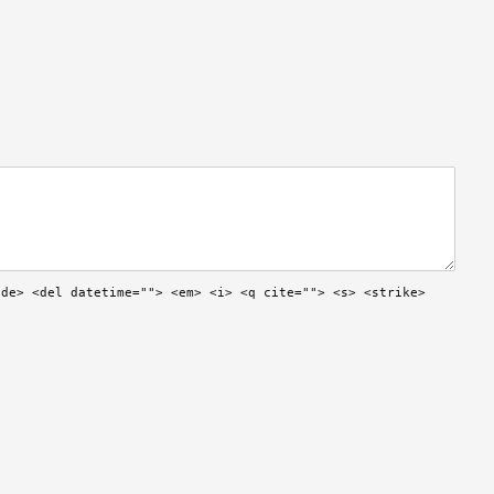
ode> <del datetime=""> <em> <i> <q cite=""> <s> <strike>